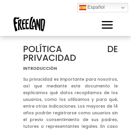
plan_select
Day Pass: tu puesto de trabajo en nuestras
Español
zonas comunes
20,00€
Full Equipped Day Pass: Escritorio con silla
ergonómica, pantalla, teclado y ratón
POLÍTICA DE
30,00€
PRIVACIDAD
Please wait...
INTRODUCCIÓN
MODO TEST
Su privacidad es importante para nosotros,
así que mediante este documento le
explicamos qué datos recopilamos de los
usuarios, como los utilizamos y para qué,
entre otras indicaciones. Los mayores de 14
años podrán registrarse como usuarios sin
el previo consentimiento de sus padres,
tutores o representantes legales. En caso